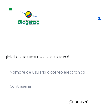
¡Hola, bienvenido de nuevo!
Curso Teórico-Práctico De
Inseminación Artificial En
Bovinos Julio 2025
$
320,00
+
ADD
¿Contraseña