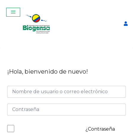
¡Hola, bienvenido de nuevo!
Curso Teórico-Práctico De
Inseminación Artificial En
Bovinos Enero 2026
$
350,00
+
ADD
¿Contraseña