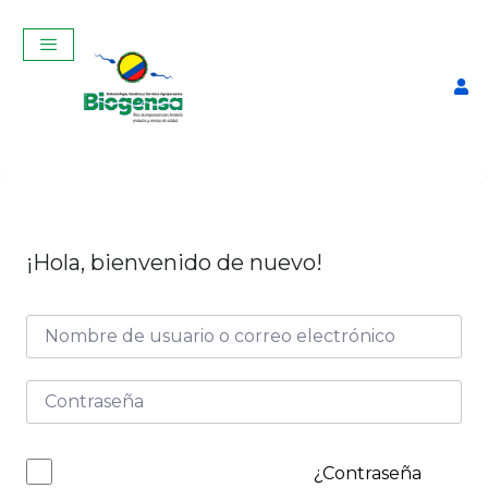
¡Hola, bienvenido de nuevo!
Curso Teórico-Práctico De
Inseminación Artificial En
Bovinos Enero 2026
$
320,00
+
ADD
¿Contraseña