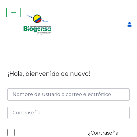
¡Hola, bienvenido de nuevo!
Curso Teórico-Práctico de
Ginecología, Palpación y
Ecografía Reproductiva en
vacas Agosto 2025
$
350,00
+
ADD
¿Contraseña