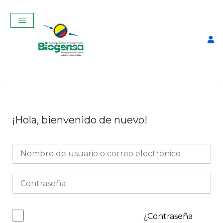
¡Hola, bienvenido de nuevo!
Termo para Descongelar
Pajuelas Manual con
Termómetro
$
75,00
+
ADD
¿Contraseña